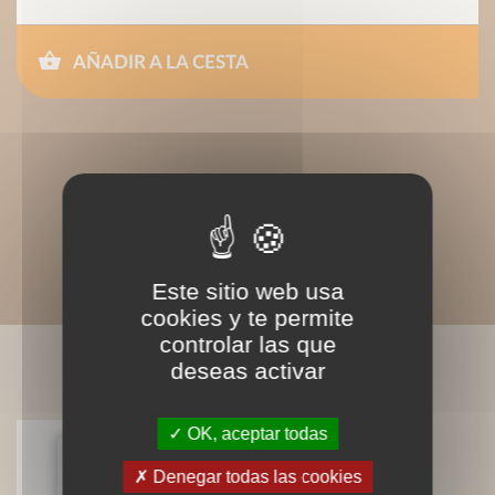
AÑADIR A LA CESTA
Este sitio web usa
cookies y te permite
controlar las que
deseas activar
LIVRES ASSOCIÉS
OK, aceptar todas
Denegar todas las cookies