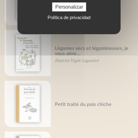
Petit traité de la morue
Bruno Bertheuil
Personalizar
Política de privacidad
Légumes secs et légumineuses, je
vous aime...
Béatrice Vigot-Lagandré
Petit traité du pois chiche