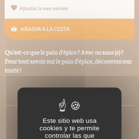
Ajouter à mes envies
AÑADIR A LA CESTA
Qu'est-ce que le pain d'épice ? Avec ou sans (s) ?
Pour tout savoir sur le pain d'épice, découvrez son
traité !
PRESSE
Este sitio web usa
cookies y te permite
controlar las que