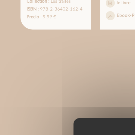
Collection :
Les traités
le livre
ISBN
: 978-2-36402-162-4
Ebook-P
Precio
: 9.99 €