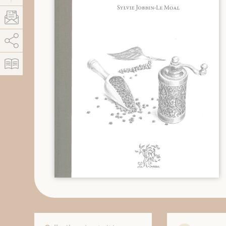
AddThis está deshabilitado.
Permitir