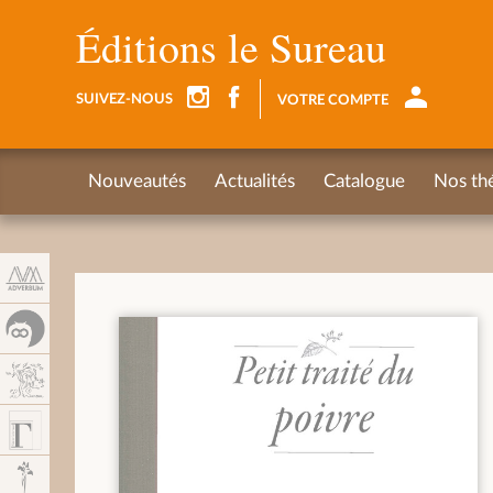
Panel de gestión de cookies
Éditions le Sureau
SUIVEZ-NOUS
VOTRE COMPTE
Nouveautés
Actualités
Catalogue
Nos th