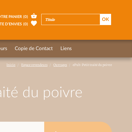
TRE PANIER
(
0
)
TE D’ENVIES
(
0
)
urs
Copie de Contact
Liens
Inicio
Espace revendeurs
Ouvrages
ePub : Petit traité du poivre
aité du poivre