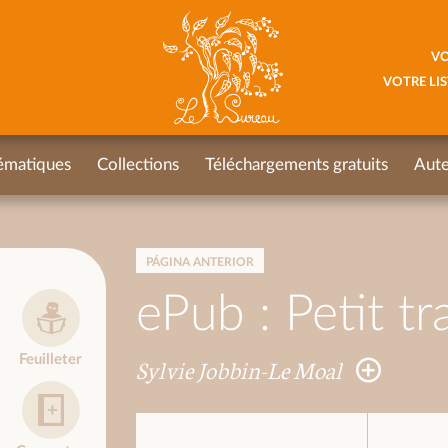
VO
VOTRE LIS
ématiques
Collections
Téléchargements gratuits
Aute
PÁGINA ANTERIOR
ePub : Petit tr
Feuilleter
Sylvie Jobbin-Le Moal