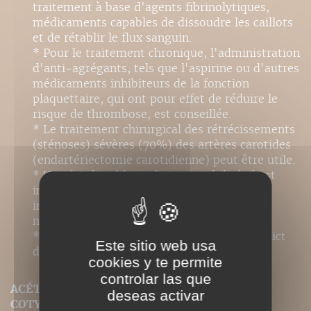
traitement à base d'agents fibrinolytiques,
médicaments capables de dissoudre les caillots
et de rétablir le flux sanguin.
* Pour le traitement chronique, l'administration
d'anti-agrégants, tels que l'aspirine ou d'autres
médicaments inhibiteurs de la fonction
plaquettaire, qui ont pour effet de réduire le
risque de thrombose, est conseillée.
* Le traitement chirurgical des rétrécissements
(sténoses) sévères (70%) des artères carotides
(endartériectomie carotidienne) peut être utile.
* Une fois le tableau clinique stabilisé, il est
indispensable d'entamer une réhabilitation
intensive dont le but est de réduire au
maximum les pertes fonctionnelles.
* Il est essentiel d'effectuer un contrôle strict
Este sitio web usa
des facteurs de risque vasculaire.
cookies y te permite
controlar las que
ACÉTABULUM (OU CAVITÉ COTYLOÏDE, OU
deseas activar
COTYLE)