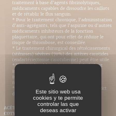
traitement à base d'agents fibrinolytiques,
médicaments capables de dissoudre les caillots
et de rétablir le flux sanguin.
* Pour le traitement chronique, l'administration
d'anti-agrégants, tels que l'aspirine ou d'autres
médicaments inhibiteurs de la fonction
plaquettaire, qui ont pour effet de réduire le
risque de thrombose, est conseillée.
* Le traitement chirurgical des rétrécissements
(sténoses) sévères (70%) des artères carotides
(endartériectomie carotidienne) peut être utile.
* Une fois le tableau clinique stabilisé, il est
indispensable d'entamer une réhabilitation
intensive dont le but est de réduire au
maximum les pertes fonctionnelles.
* Il est essentiel d'effectuer un contrôle strict
Este sitio web usa
des facteurs de risque vasculaire.
cookies y te permite
controlar las que
ACÉTABULUM (OU CAVITÉ COTYLOÏDE, OU
deseas activar
COTYLE)