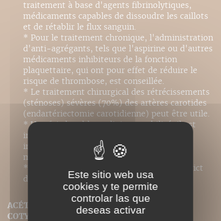
traitement à base d'agents fibrinolytiques,
médicaments capables de dissoudre les caillots
et de rétablir le flux sanguin.
* Pour le traitement chronique, l'administration
d'anti-agrégants, tels que l'aspirine ou d'autres
médicaments inhibiteurs de la fonction
plaquettaire, qui ont pour effet de réduire le
risque de thrombose, est conseillée.
* Le traitement chirurgical des rétrécissements
(sténoses) sévères (70%) des artères carotides
(endartériectomie carotidienne) peut être utile.
* Une fois le tableau clinique stabilisé, il est
indispensable d'entamer une réhabilitation
intensive dont le but est de réduire au
maximum les pertes fonctionnelles.
* Il est essentiel d'effectuer un contrôle strict
Este sitio web usa
des facteurs de risque vasculaire.
cookies y te permite
controlar las que
ACÉTABULUM (OU CAVITÉ COTYLOÏDE, OU
deseas activar
COTYLE)