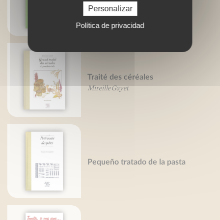
Martin Fache
Personalizar
Política de privacidad
Traité des céréales
Mireille Gayet
Pequeño tratado de la pasta