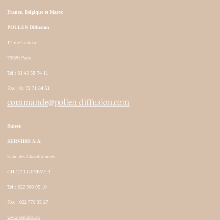
France, Belgique et Maroc
POLLEN Diffusion
11 rue Lisfranc
75020 Paris
Tel : 01 43 58 74 11
Fax : 01 72 71 84 51
commande@pollen-diffusion.com
Suisse
SERVIDIS S.A.
5 rue des Chaudronniers
CH-1211 GENEVE 3
Tel : 022 960 95 10
Fax : 022 776 35 27
www.servidis.ch