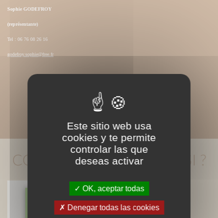
Sophie GODEFROY
(représentante)
Tel : 06 76 08 26 16
godefroy.sophie@free.fr
Este sitio web usa
cookies y te permite
controlar las que
CONNAISSEZ-VOUS AUSSI ?
deseas activar
OK, aceptar todas
Denegar todas las cookies
Petit traité de l'asperge