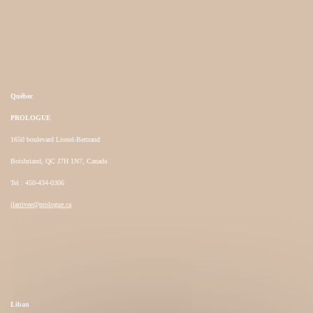
Québec
PROLOGUE
1650 boulevard Lionel-Bertrand
Boisbriand, QC J7H 1N7, Canada
Tel : 450-434-0306
jlarrivee@prologue.ca
Liban