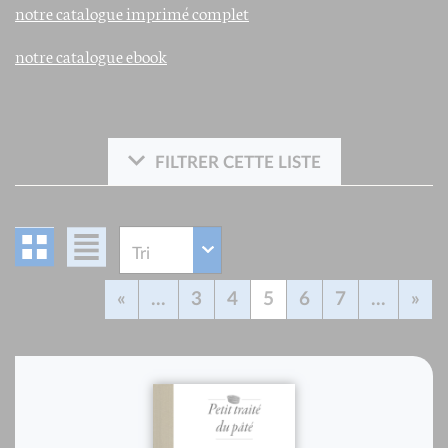
notre catalogue imprimé complet
notre catalogue ebook
FILTRER CETTE LISTE
«
...
3
4
5
6
7
...
»