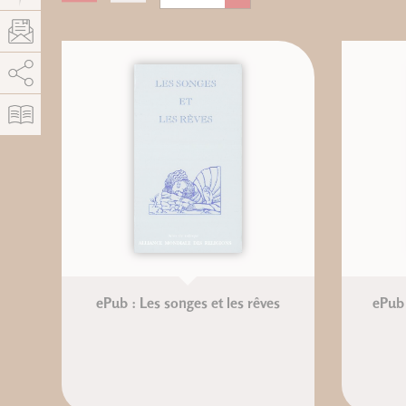
AddThis está deshabilitado.
Permitir
ePub : Les songes et les rêves
ePub 