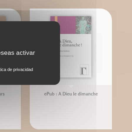
eseas activar
tica de privacidad
urs
ePub : A Dieu le dimanche