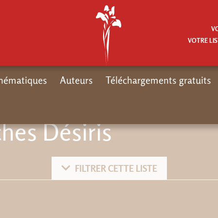
V
VOTRE LIS
hématiques
Auteurs
Téléchargements gratuits
hes Désiris
FILTRER CETTE LISTE