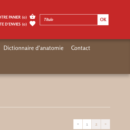
OTRE PANIER
(
0
)
TE D’ENVIES
(
0
)
Dictionnaire d'anatomie
Contact
Inicio
Moteur de recherches Désiris
«
1
2
»