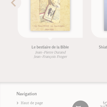
la Bible
Shiatsu - la pista del equilibrio
urand
Isabelle Laading
Froger
Navigation
Haut de page