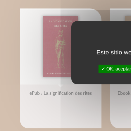
Este sitio w
OK, aceptar
ePub : La signification des rites
Ebook :