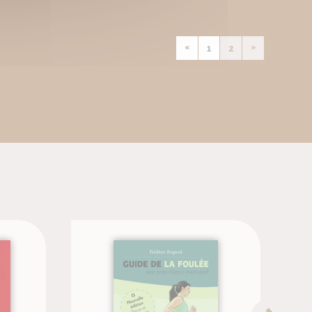
«
1
2
»