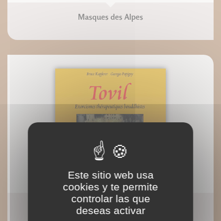
Masques des Alpes
Este sitio web usa
cookies y te permite
controlar las que
Tovil, Exorcismes thérapeutiques bouddhistes
deseas activar
Bruce Kapferer Georges Papigny