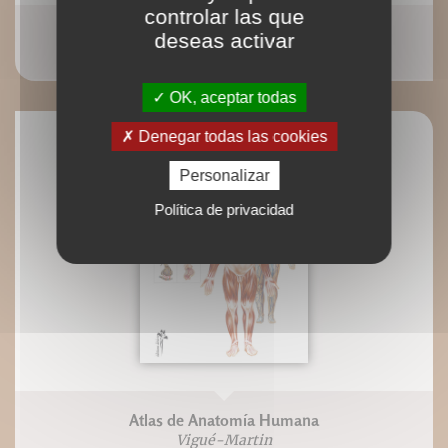
controlar las que
Gran atlas de anatomía humana
deseas activar
Vigué-Martin
OK, aceptar todas
Denegar todas las cookies
Personalizar
Política de privacidad
Atlas de Anatomía Humana
Vigué-Martin