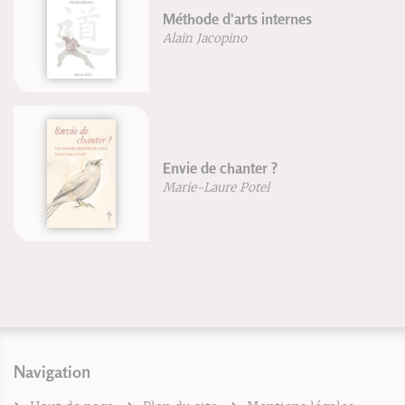
Manue
éthode d'arts internes
au qu
lain Jacopino
Patri
nvie de chanter ?
La vi
arie-Laure Potel
Jean 
Navigation