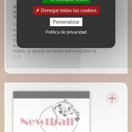
Newtball – Mouvements autorisés
Denegar todas las cookies
dans le cadre du jeu - par Frédéric
Brigaud
Personalizar
Contenu vidéo lié à l’ouvrage Améliorer
sa posture du quotidien à la pratique
Política de privacidad
sportive, Frédéric Brigaud, Éditions
DésIris. [Cliccando sulla destra della
barra di controllo presente in ogni
video, si aprirà un menu per scegliere la
(...)