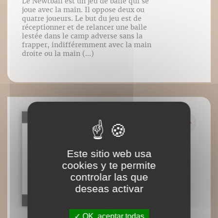
Le Newtball est un jeu de balle qui se
joue avec la main. Il oppose deux ou
quatre joueurs. Le but du jeu est de
réceptionner et de relancer une balle
lestée dans le camp adverse sans la
frapper, indifféremment avec la main
droite ou la main (...)
Este sitio web usa
cookies y te permite
controlar las que
deseas activar
OK, aceptar todas