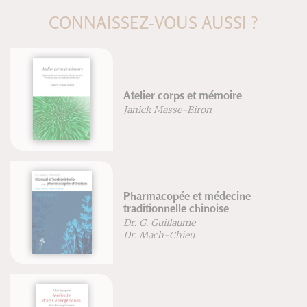
CONNAISSEZ-VOUS AUSSI ?
telier corps et mémoire
ePub 
anick Masse-Biron
harmacopée et médecine
La st
raditionnelle chinoise
Jean-
r. G. Guillaume
Rober
r. Mach-Chieu