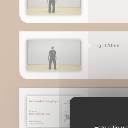
13 : L'Ours
14 : Une varian
Este sitio w