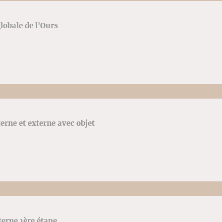
lobale de l'Ours
terne et externe avec objet
terne 1ère étape