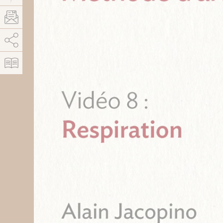
AddThis está deshabilitado.
Permitir