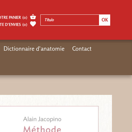
OTRE PANIER
(
0
)
TE D’ENVIES
(
0
)
Dictionnaire d'anatomie
Contact
Inicio
video