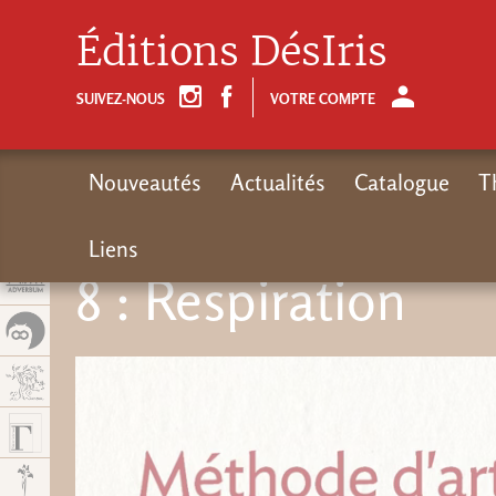
Panel de gestión de cookies
Éditions DésIris
SUIVEZ-NOUS
VOTRE COMPTE
Nouveautés
Actualités
Catalogue
T
Liens
8 : Respiration