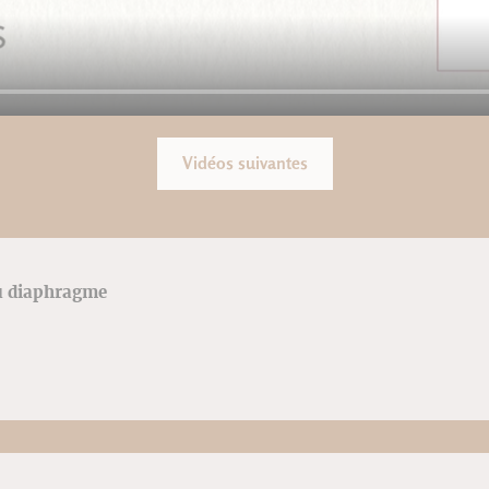
Vidéos suivantes
u diaphragme