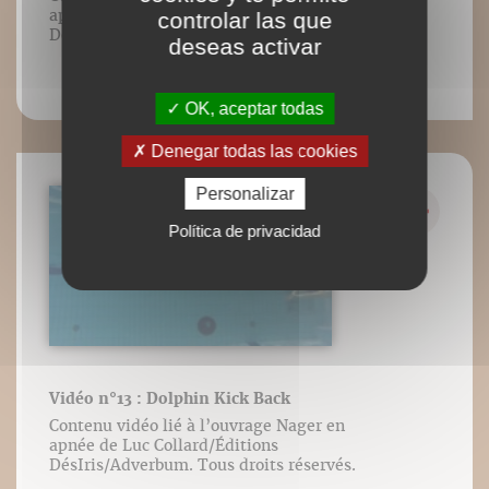
apnée de Luc Collard/Éditions
controlar las que
DésIris/Adverbum. Tous droits réservés.
deseas activar
OK, aceptar todas
Denegar todas las cookies
Personalizar
Política de privacidad
Vidéo n°13 : Dolphin Kick Back
Contenu vidéo lié à l’ouvrage Nager en
apnée de Luc Collard/Éditions
DésIris/Adverbum. Tous droits réservés.