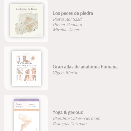
os peces de piedra
Trait
ierre Abi Saad
tradi
livier Gaudant
Miche
ireille Gayet
ran atlas de anatomía humana
Intell
igué-Martin
Alain 
oga & genoux
Funda
landine Calais-Germain
Jean-
rançois Germain
Rober