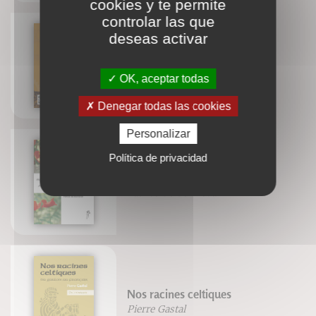
cookies y te permite
controlar las que
deseas activar
VTT EXERCICES
OK, aceptar todas
Denegar todas las cookies
Personalizar
Política de privacidad
La herboristerìa
Patrice De Bonneval
Nos racines celtiques
Pierre Gastal