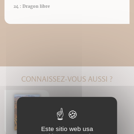
24 : Dragon libre
CONNAISSEZ-VOUS AUSSI ?
La voie royale du désert
Frère Étienne Goutagny
Este sitio web usa