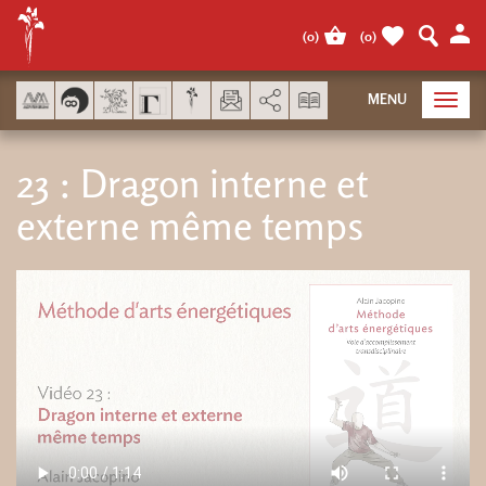
Panel de gestión de cookies
(
0
)
(
0
)
AddThis está deshabilitado.
MENU
Toggl
navig
23 : Dragon interne et
externe même temps