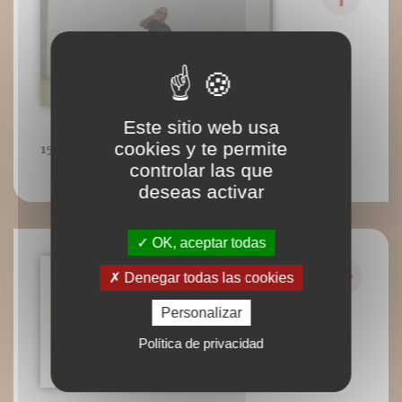
Este sitio web usa
cookies y te permite
15 : Synthèse de la variante de l'Ours
controlar las que
deseas activar
OK, aceptar todas
Denegar todas las cookies
Personalizar
Política de privacidad