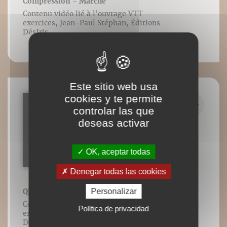
Compression - Marche
Contenu vidéo lié à l’ouvrage VTT
exercices, Jean-Paul Stéphan, Éditions
DésIris.
Este sitio web usa
cookies y te permite
controlar las que
deseas activar
OK, aceptar todas
Denegar todas las cookies
Personalizar
QR.41 : Virer - épingle en montée
Contenu vidéo lié à l’ouvrage VTT
Política de privacidad
exercices, Jean-Paul Stéphan, Éditions
DésIris.