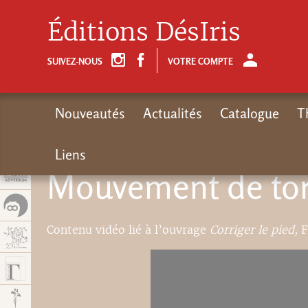
Panel de gestión de cookies
Éditions DésIris
SUIVEZ-NOUS
VOTRE COMPTE
Nouveautés
Actualités
Catalogue
T
Liens
Mouvement de tors
Contenu vidéo lié à l’ouvrage
Corriger le pied,
F