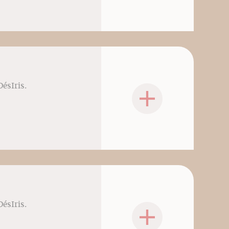
DésIris.
DésIris.