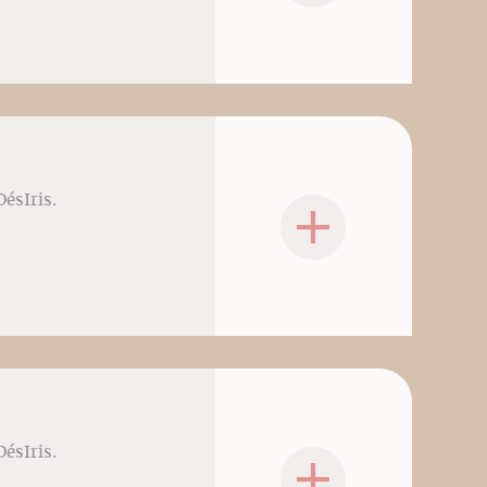
DésIris.
DésIris.