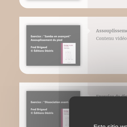
Assouplisseme
Contenu vidéo 
Exercice de di
Contenu vidéo 
Este sitio w