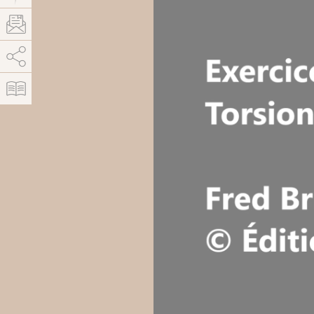
AddThis está deshabilitado.
Permitir