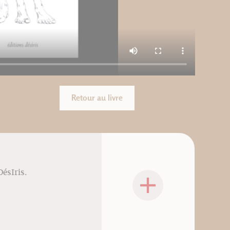
Retour au livre
DésIris.