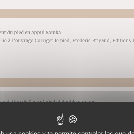
nt du pied en appui Samba
lié à l’ouvrage Corriger le pied, Frédéric Brigaud, Éditions 
ssociation de l'avant pied et double gainage
lié à l’ouvrage Corriger le pied, Frédéric Brigaud, Éditions 
eb usa cookies y te permite controlar las que d