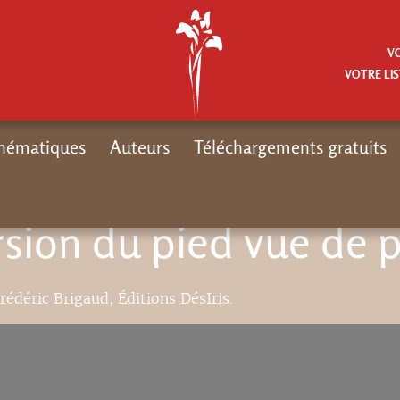
V
VOTRE LIS
hématiques
Auteurs
Téléchargements gratuits
ion du pied vue de pr
rédéric Brigaud, Éditions DésIris.