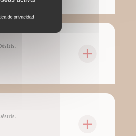
tica de privacidad
DésIris.
DésIris.