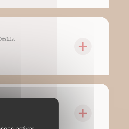
DésIris.
DésIris.
eseas activar