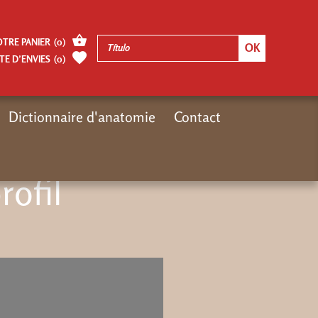
OTRE PANIER
(
0
)
TE D’ENVIES
(
0
)
Dictionnaire d'anatomie
Contact
Inicio
video
ofil