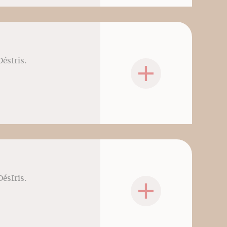
DésIris.
DésIris.