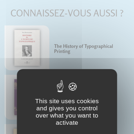
CONNAISSEZ-VOUS AUSSI ?
The History of Typographical
Printing
Abécédaire illustré des mots
voyageurs
This site uses cookies
Hugo Blanchet
Anouck Ferri
and gives you control
over what you want to
activate