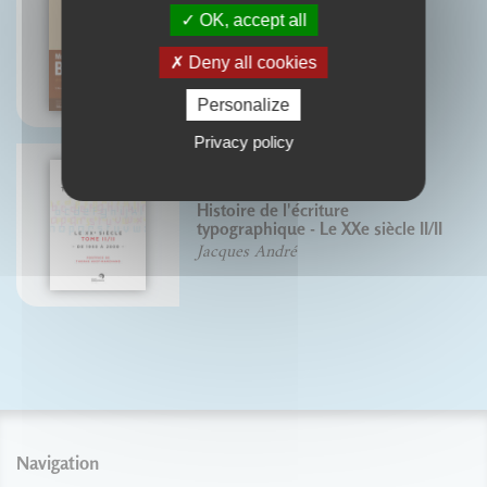
OK, accept all
Moris Fuller benton
Deny all cookies
Olivier Chariau
Personalize
Privacy policy
Histoire de l'écriture
typographique - Le XXe siècle II/II
Jacques André
Navigation