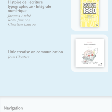
Codex 80
Jean Alessandrini
Maux du jour
Olivier DELOYE
Navigation