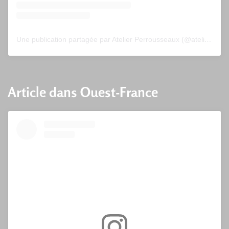
Une publication partagée par Atelier Perrousseaux (@atelier_perrousseaux)
Article dans Ouest-France