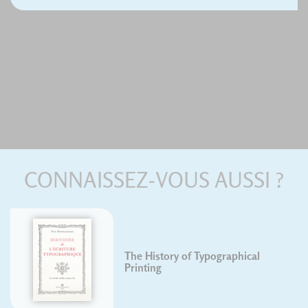
CONNAISSEZ-VOUS AUSSI ?
l
The language of images
Pierre Duplan