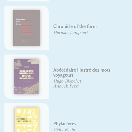
Histoire de l'écriture
typographique - Le XXe siècle II/I
Jacques André
Typex
Olivier DELOYE
e-Book: A Typographic History