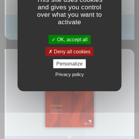
and gives you control
over what you want to
activate
Printing and page layout
OK, accept all
Deny all cookies
Personalize
Privacy policy