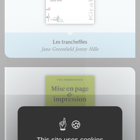
Les tranchefiles
Jane Greenfield Jenny Hille
This site uses cookies