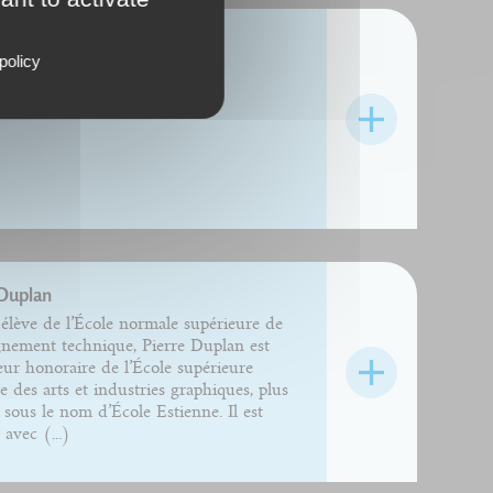
ane Deschamps
policy
 Duplan
élève de l’École normale supérieure de
gnement technique, Pierre Duplan est
eur honoraire de l’École supérieure
e des arts et industries graphiques, plus
sous le nom d’École Estienne. Il est
 avec (...)