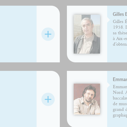
Gilles 
Gilles 
1958. I
sa thès
à Aix-e
d’obten
Emmanu
Emmanue
Nord. A
baccala
de musi
grand d
graphiq