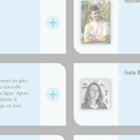
Seyhan
Gaby B
eurs les plus
la nouvelle
 ligne. Après
histe, il
mps en tant