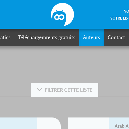
VO
VOTRE LIS
atics
Téléchargemrents gratuits
Auteurs
Contact
FILTRER CETTE LISTE
Arab A