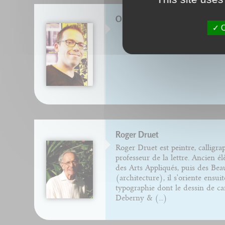
Olivier DELOYE
O
Roger Druet
Roger Druet est peintre, calligrap
professeur de la lettre. Ancien él
des Arts Appliqués, puis des Bea
(architecture), il s'oriente ensuit
typographie dont le dessin de ca
Deberny & (...)