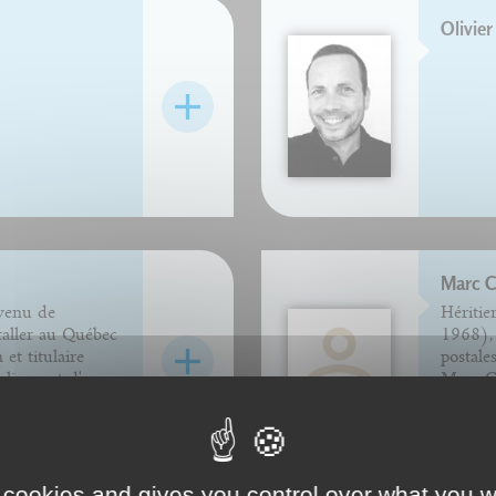
Olivier
Marc 
 venu de
Héritie
taller au Québec
1968), 
et titulaire
postale
alisme et d'un
Marc Co
 radio-télévision
musée 
Combier
 cookies and gives you control over what you w