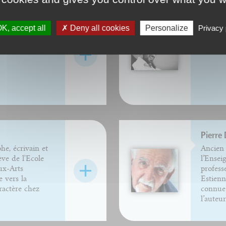
Stéph
K, accept all
Deny all cookies
Personalize
Privacy 
Pierre
he, écrivain et
Ancien 
ève de l'Ecole
l’Ensei
ux-Arts
profess
e vers la
Estienn
ractère chez
connue 
l’auteur