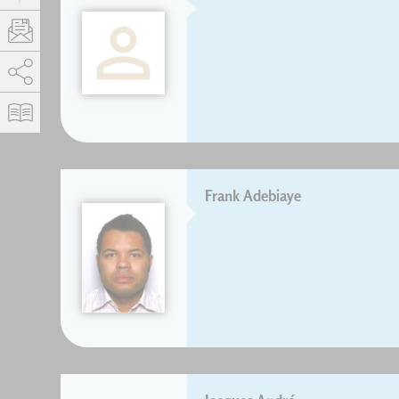
AddThis is disabled.
Allow
Frank Adebiaye