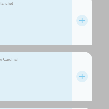
lanchet
e Cardinal