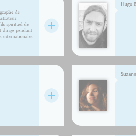
Hugo B
graphe de
ustrateur,
fils spirituel de
 dirige pendant
 internationales
Suzann