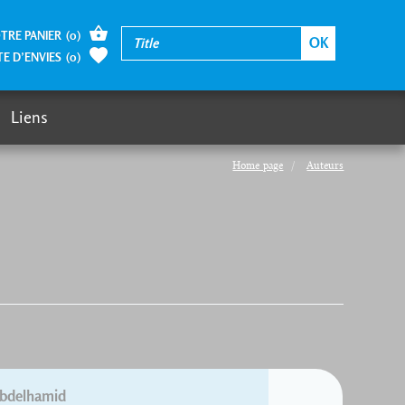
TRE PANIER
(
0
)
TE D’ENVIES
(
0
)
Liens
Home page
Auteurs
bdelhamid