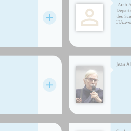
Arab A
Départe
des Sci
l'Univer
Jean Al