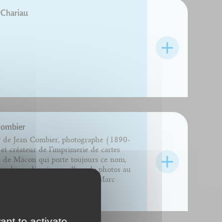
 Chariau
Combier
r de Jean Combier, photographe (1890-
et créateur de l’imprimerie de cartes
s de Mâcon qui porte toujours ce nom,
mbier a légué un million de photos au
Niépce de Chalon-sur-Saône. Marc
 a été président (...)
ant to activate