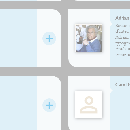
Adrian 
Suisse 
d'Inter
Adrian 
typogra
Après u
typograp
Carol 