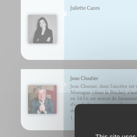
Juliette Cazes
Jean Cloutier
Jean Cloutier, dont l'ancêtre est
Mortagne (dans le Perche) s'ins
en 1634, est avocat de formation 
d'un diplôme supérieur de journ
doctorat d'État. Il a travaillé à la
(...)
This site uses