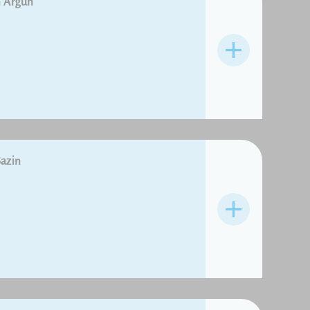
 Argun
azin