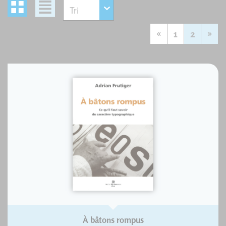
«
1
2
»
À bâtons rompus