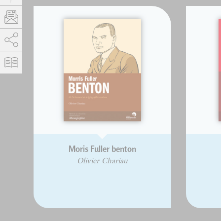
AddThis is disabled.
Allow
Moris Fuller benton
Olivier Chariau