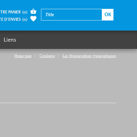
TRE PANIER
(
0
)
TE D’ENVIES
(
0
)
Liens
Home page
Catalogue
Les Monographies typographiques