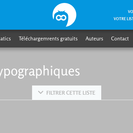
VO
VOTRE LIS
atics
Téléchargemrents gratuits
Auteurs
Contact
ypographiques
FILTRER CETTE LISTE