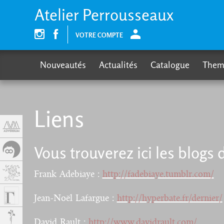
Cookies management panel
Atelier Perrousseaux
VOTRE COMPTE
Nouveautés
Actualités
Catalogue
Them
Liens
Vous trouverez ici les blogs
Frank Adebiaye :
http://fadebiaye.tumblr.com/
Jean-Noël Lafargue :
http://hyperbate.fr/dernier/
David Rault :
http://www.davidrault.com/