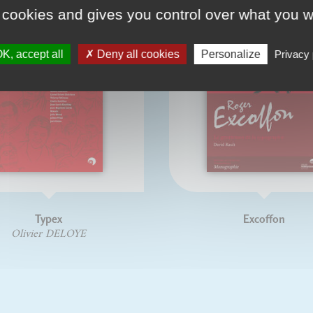
 cookies and gives you control over what you w
K, accept all
Deny all cookies
Personalize
Privacy 
Typex
Excoffon
Olivier DELOYE