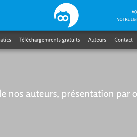
VO
VOTRE LIS
atics
Téléchargemrents gratuits
Auteurs
Contact
 de nos auteurs, présentation par 