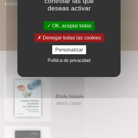
controlar las que
reproduits dans ce format.
deseas activar
OK, aceptar todas
Denegar todas las cookies
Personalizar
Política de privacidad
LIVRES ASSOCIÉS
Étude biaisée
Alexis Clapin