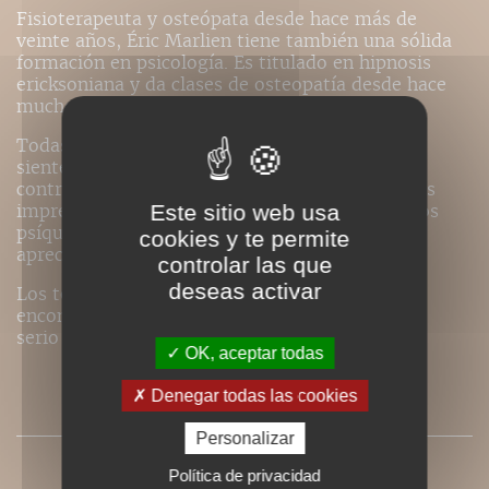
Fisioterapeuta y osteópata desde hace más de
veinte años, Éric Marlien tiene también una sólida
formación en psicología. Es titulado en hipnosis
ericksoniana y da clases de osteopatía desde hace
muchos años.
Todas las personas que sufren de estrés, que
sienten su vida como una sucesión de
contratiempos –contratiempos externos por los
Este sitio web usa
imprevistos de la vida moderna o contratiempos
psíquicos internos fruto del pasado personal‑
cookies y te permite
apreciarán la claridad y eficacia del método.
controlar las que
deseas activar
Los terapeutas y los profesionales sanitarios
encontrarán en
La gestion du stress
un método
serio y completo para ayudar a sus pacientes.
OK, aceptar todas
Denegar todas las cookies
PRESSE
Personalizar
MÉDIA
Política de privacidad