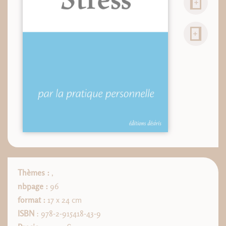
Thèmes :
,
nbpage :
96
format :
17 x 24 cm
ISBN
: 978-2-915418-43-9