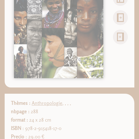
Thèmes :
Anthropologie
,
,
,
,
nbpage :
288
format :
24 x 28 cm
ISBN
: 978-2-915418-17-0
Precio
: 29.00 €