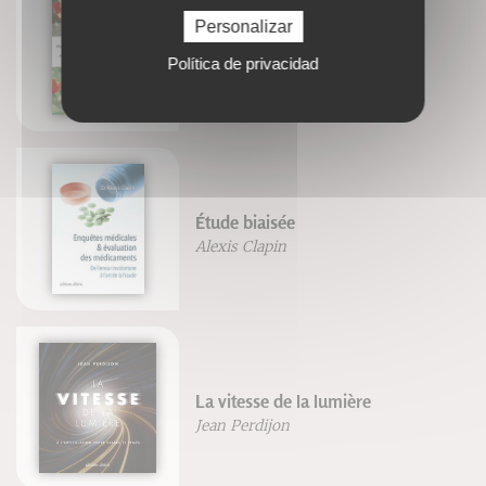
Personalizar
La herboristerìa
Política de privacidad
Patrice De Bonneval
Étude biaisée
Alexis Clapin
La vitesse de la lumière
Jean Perdijon