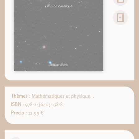
Thèmes :
Mathématiques et physique
,
,
ISBN
: 978-2-36403-138-8
Precio
: 12.99 €