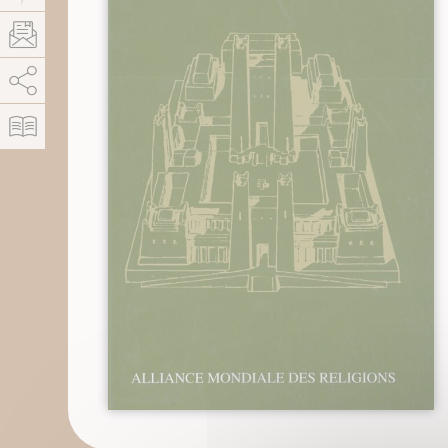
AddThis está deshabilitado.
Permitir