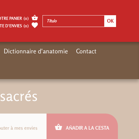
OTRE PANIER
(
0
)
TE D’ENVIES
(
0
)
Dictionnaire d'anatomie
Contact
Inicio
Moteur de Recherches Gregoriennes
ePub : Les lieux sacrés
 sacrés
outer à mes envies
AÑADIR A LA CESTA