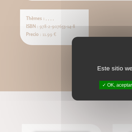
Thèmes :
,
,
,
,
ISBN
: 978-2-907653-14-8
Precio
: 11.99 €
Este sitio w
OK, aceptar