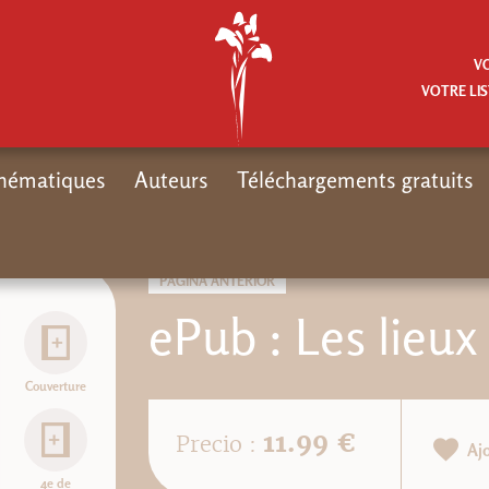
V
VOTRE LIS
hématiques
Auteurs
Téléchargements gratuits
PÁGINA ANTERIOR
ePub : Les lieux
Couverture
11.99 €
Precio :
Aj
4e de