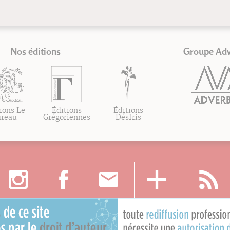
Nos éditions
Groupe Ad
ions Le
Éditions
Éditions
ureau
Grégoriennes
DésIris