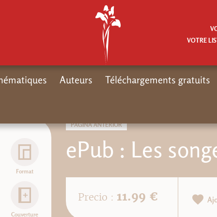
V
VOTRE LIS
hématiques
Auteurs
Téléchargements gratuits
PÁGINA ANTERIOR
ePub : Les songe
Format
11.99 €
Precio :
Aj
Couverture