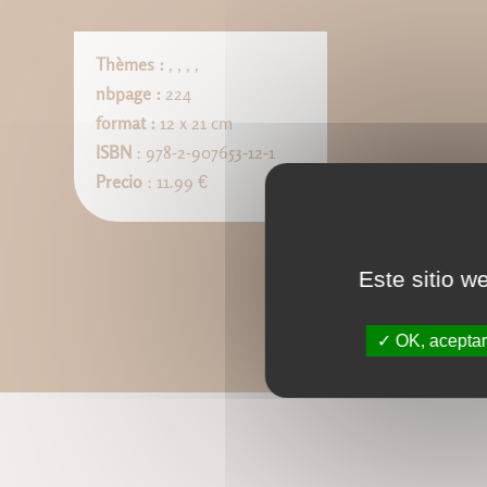
Thèmes :
,
,
,
,
nbpage :
224
format :
12 x 21 cm
ISBN
: 978-2-907653-12-1
Precio
: 11.99 €
Este sitio w
OK, aceptar