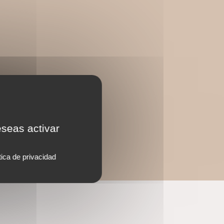
eseas activar
tica de privacidad