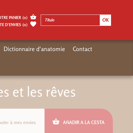
OTRE PANIER
(
0
)
TE D’ENVIES
(
0
)
Dictionnaire d'anatomie
Contact
Inicio
Catalogue
Catalogue édité
ePub : Les songes et les rêves
s et les rêves
outer à mes envies
AÑADIR A LA CESTA