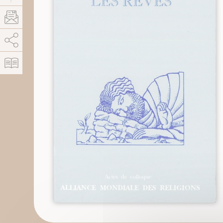
AddThis está deshabilitado.
Permitir