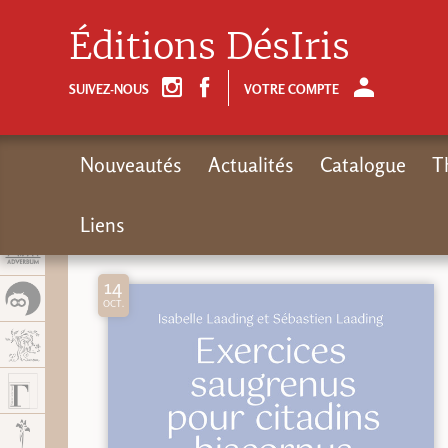
Panel de gestión de cookies
Éditions DésIris
SUIVEZ-NOUS
VOTRE COMPTE
Nouveautés
Actualités
Catalogue
T
Liens
14
OCT.