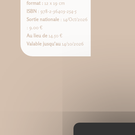
format :
12 x 19 cm
ISBN
: 978-2-36403-254-5
Sortie nationale
: 14/Oct/2026
: 9.00 €
Au lieu de
14.50 €
Valable jusqu'au
14/10/2026