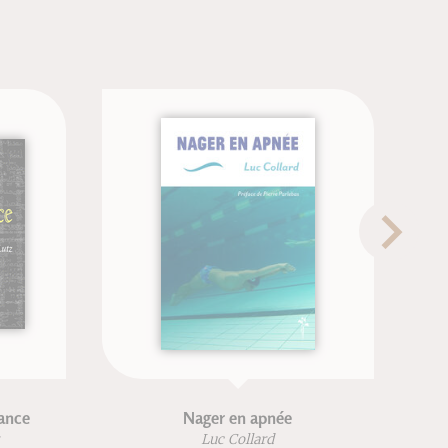
Nager en apnée
Anatomie po
Luc Collard