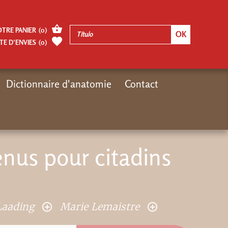
OTRE PANIER
(
0
)
TE D’ENVIES
(
0
)
Dictionnaire d'anatomie
Contact
Inicio
Autres pages
Exercices saugrenus pour citadins biscornus
enus pour citadins
 Laading
Marie Lemaistre