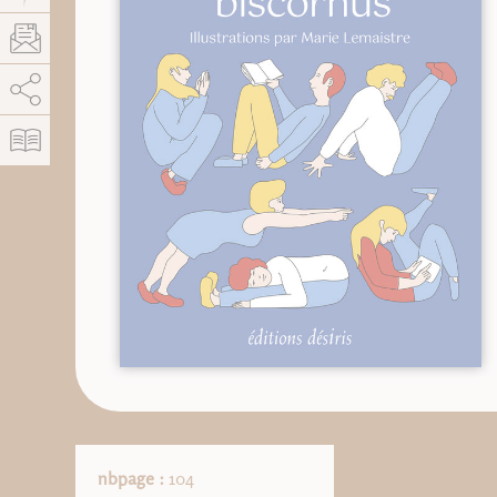
AddThis está deshabilitado.
Permitir
nbpage :
104