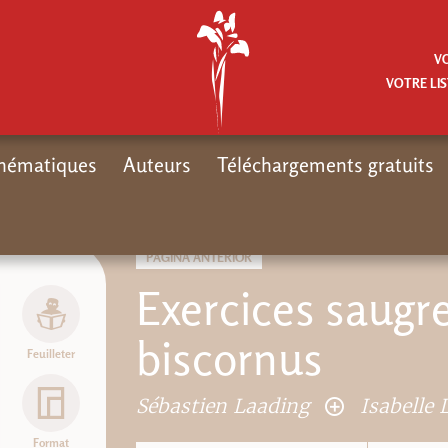
V
VOTRE LIS
hématiques
Auteurs
Téléchargements gratuits
PÁGINA ANTERIOR
Exercices saugr
biscornus
Feuilleter
Sébastien Laading
Isabelle
Format