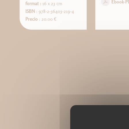
Ebook-P
format :
16 x 23 cm
ISBN
: 978-2-36403-219-4
Precio
: 20.00 €