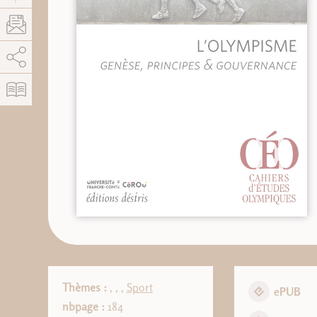
AddThis está deshabilitado.
Permitir
Thèmes :
,
,
,
Sport
ePUB
nbpage :
184