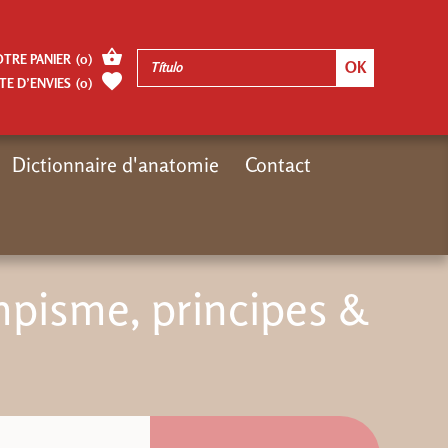
OTRE PANIER
(
0
)
TE D’ENVIES
(
0
)
Dictionnaire d'anatomie
Contact
és
Nouveautés livres
Genèse de l'olympisme, principes & gouvernance
mpisme, principes &