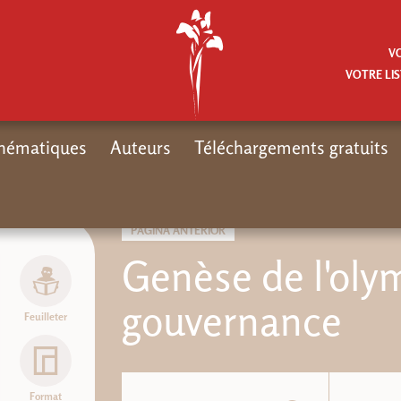
V
VOTRE LIS
hématiques
Auteurs
Téléchargements gratuits
Inicio
Nouveaut
PÁGINA ANTERIOR
Genèse de l'oly
gouvernance
Feuilleter
Format