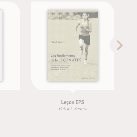
Leçon EPS
Neurotraining et op
la performance 
Patrick Seners
Jérôme G