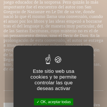
juego educador de la sorpresa. Pero quizás lo más
importante fue el encuentro del autor con San
Gregorio de Nazianze en Le Dit de sa vie, donde
nació lo que él mismo llama una conversión, cuando
el amor por los libros y las ideas empezó a borrarse
tras el del lenguaje y, de manera muy particular, del
de las Santas Escrituras, cuyo misterio no es el de
un pensamiento divino, sino el Decir de Dios. En la
prolongación de esta conversión, el autor se entrega
a imaginar que el tercer milenio conocerá una
revolución tan importante como la de la invención
de la imprenta, pero a la inversa, si los hombres
llegan a no sorprenderse ya de pensar y escribir,
sino, a la imagen de Aquel que dice y son las cosas,
de decir a su vez.
Este sitio web usa
cookies y te permite
controlar las que
SOMMAIRE
deseas activar
OK, aceptar todas
Nos ePubs sont des versions adaptées