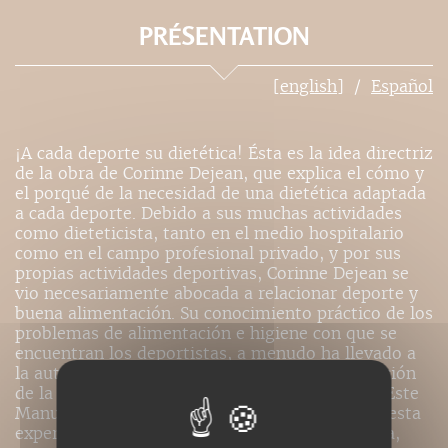
PRÉSENTATION
[english]
Español
¡A cada deporte su dietética! Ésta es la idea directriz
de la obra de Corinne Dejean, que explica el cómo y
el porqué de la necesidad de una dietética adaptada
a cada deporte. Debido a sus muchas actividades
como dieteticista, tanto en el medio hospitalario
como en el campo profesional privado, y por sus
propias actividades deportivas, Corinne Dejean se
vio necesariamente abocada a relacionar deporte y
buena alimentación. Su conocimiento práctico de los
problemas de alimentación e higiene con que se
encuentran los deportistas, a menudo ha llevado a
la autora a dar consejos sobre la mejor adaptación
de la dietética a lo específico de cada deporte. Este
Manuel de diététique pour le sport es fruto de esta
experiencia: una obra práctica, clara y completa,