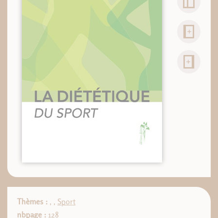
Thèmes :
,
,
Sport
nbpage :
128