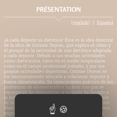
PRÉSENTATION
[english]
Español
¡A cada deporte su dietética! Ésta es la idea directriz
de la obra de Corinne Dejean, que explica el cómo y
el porqué de la necesidad de una dietética adaptada
a cada deporte. Debido a sus muchas actividades
como dieteticista, tanto en el medio hospitalario
como en el campo profesional privado, y por sus
propias actividades deportivas, Corinne Dejean se
vio necesariamente abocada a relacionar deporte y
buena alimentación. Su conocimiento práctico de los
problemas de alimentación e higiene con que se
encuentran los deportistas, a menudo ha llevado a
la autora a dar consejos sobre la mejor adaptación
de la dietética a lo específico de cada deporte. Este
Manuel de diététique pour le sport es fruto de esta
experiencia: una obra práctica, clara y completa,