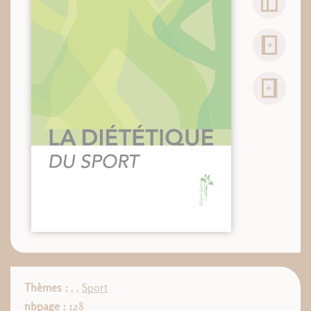
Thèmes :
,
,
Sport
nbpage :
128