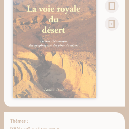
Thèmes :
,
ISBN
: 978-2-36403-032-9