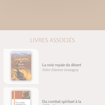
LIVRES ASSOCIÉS
a voie royale du désert
La ps
rère Étienne Goutagny
Georg
u combat spirituel à la
D'un 