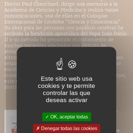
Doctor Paul Chauchard, dirige una memoria a la
Academia de Ciencias y Medicina y realiza varias
comunicaciones, una de ellas en el Coloquio
Internacional de Córdoba "Ciencia y Consciencia".
Su obra para las personas con parálisis cerebral ha
recibido la bendición apostólica del Papa Juan Pablo
II y su método ha permitido el tratamiento de
muchos pacientes afectados por déficits de
atención, retrasos del desarrollo, disfemia,
alteraciones del lenguaje, tics diversos, trastornos
sexuales, neurosis, depresión, epilepsia, e incluso
encefalopatía de la infancia, traumatismos
craneales, etc... Aunque utiliza funciones complejas,
Este sitio web usa
este método es básicamente muy simple y se
cookies y te permite
destina a un público muy amplio.
controlar las que
deseas activar
Nos ebooks sont des versions PDF
OK, aceptar todas
homothétiques des livres de nos
catalogues. Ils ne sont donc pas
Denegar todas las cookies
modifiables (changement de corps