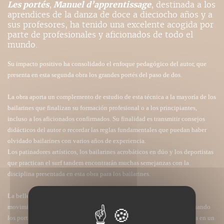
Les portés
,
Manuel d’apprentissage
, destinada a los
aprendices de la danza de doce a dieciocho años y a
sus profesores, ha tenido una excelente acogida por
parte de profesionales y aficionados de todo el
mundo.
Su impacto positivo ha consolidado el enfoque pedagógico del autor, que
presenta en esta segunda obra los grandes portés del paso de dos.
La obra aporta un complemento de estudio de esta técnica a la mayoría de los
bailarines que finalizan su formación profesional o a los principiantes,
incluso a los aficionados confirmados. Su finalidad es transmitir consejos
didácticos del autor o recordar las reglas fundamentales que puedan haber
olvidado bailarines con varios años de experiencia.
Los patinadores artísticos, los bailarines acrobáticos en dúo y los deportistas
que practican el surf tandem encontrarán muchas semejanzas con la
disciplina presentada en esta obra para los bailarines.
La belleza y originalidad de las ilustraciones, que resaltan algunos
movimientos clave que suelen pasar desapercibidos para el público cuando
los portés se realizan con virtuosidad, convierten esta guía pedagógica en un