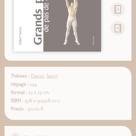
Thèmes :
Danse
,
Sport
nbpage :
144
format :
25 x 25 cm
ISBN
: 978-2-915418-10-1
Precio
: 40.00 €