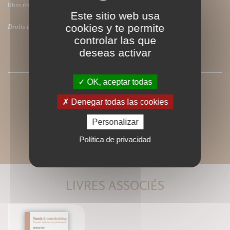
libro único y una bella obra artística de colección.
Este sitio web usa
cookies y te permite
Droits de traduction disponibles.
controlar las que
deseas activar
SOMMAIRE
OK, aceptar todas
Denegar todas las cookies
Personalizar
Política de privacidad
LIVRES ASSOCIÉS