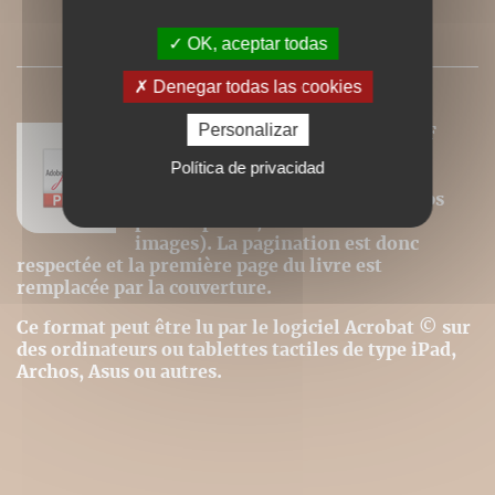
PRESSE
OK, aceptar todas
Denegar todas las cookies
Personalizar
Nos ebooks sont des versions PDF
homothétiques des livres de nos
Política de privacidad
catalogues. Ils ne sont donc pas
modifiables (changement de corps
pour la police, modification des
images). La pagination est donc
respectée et la première page du livre est
remplacée par la couverture.
Ce format peut être lu par le logiciel Acrobat © sur
des ordinateurs ou tablettes tactiles de type iPad,
Archos, Asus ou autres.