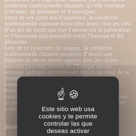
médecine traditionnelle chinoise, qu'elle continue
d'étudier, de pratiquer et d'enseigner.
Forte de ses 4000 ans d'existence, la médecine
traditionnelle chinoise nous offre avant tout les clés
d'un Art de vivre, qui met l'accent sur la prévention
et l'harmonie indispensable entre l'homme et les
éléments.
Loin de se contenter de soigner, la médecine
traditionnelle chinoise proposer d'abord une
hygiène de vie en étroit rapport avec les cycles
naturels.Les cinq saisons de l'Energie est un
ouvrage pratique qui puise ses leçons au cœur de la
tradition chinoise, tout en tenant compte des
exigences modernes.
Dans un langage clair et accessible à tous,
maintenant l'équilibre entre les aspects théoriques
et pratiques, l'auteur vous invite à être attentif et
Este sitio web usa
créatif au fil de votre vie quotidienne.
cookies y te permite
controlar las que
Droits de traduction disponibles pour ce titre
.
deseas activar