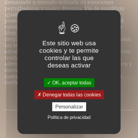
demasiado a menudo imbuida de emociones
perturbadoras y males diversos. Vía de equilibrio
igualmente para el que lo practica, cuando sabe
poner en armonía: postura, respiración y actitud
mental. De este modo, el gesto nace, justo. Este
libro anima tanto a practicar el shiatsu como a
descubrir sus cuidados. Se dirige en general a todos
Este sitio web usa
los terapeutas. Isabelle Laading nació en 1952,
cookies y te permite
estudia y practica desde hace 30 años algunas artes
controlar las que
tradicionales de salud: el yoga, en primer lugar,
además del shiatsu y la medicina china. Terapeuta y
deseas activar
docente, propone en este libro el shiatsu de su
maestro japonés, Tokuda Sensei, especialista en
medicina tradicional china y maestro zen.
OK, aceptar todas
Denegar todas las cookies
PRESSE
Personalizar
Política de privacidad