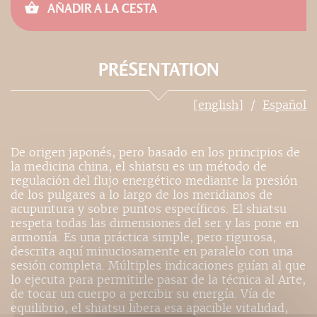
AÑADIR A LA CESTA
PRÉSENTATION
[english]
Español
De origen japonés, pero basado en los principios de
la medicina china, el shiatsu es un método de
regulación del flujo energético mediante la presión
de los pulgares a lo largo de los meridianos de
acupuntura y sobre puntos específicos. El shiatsu
respeta todas las dimensiones del ser y las pone en
armonía. Es una práctica simple, pero rigurosa,
descrita aquí minuciosamente en paralelo con una
sesión completa. Múltiples indicaciones guían al que
lo ejecuta para permitirle pasar de la técnica al Arte,
de tocar un cuerpo a percibir su energía. Vía de
equilibrio, el shiatsu libera esa apacible vitalidad,