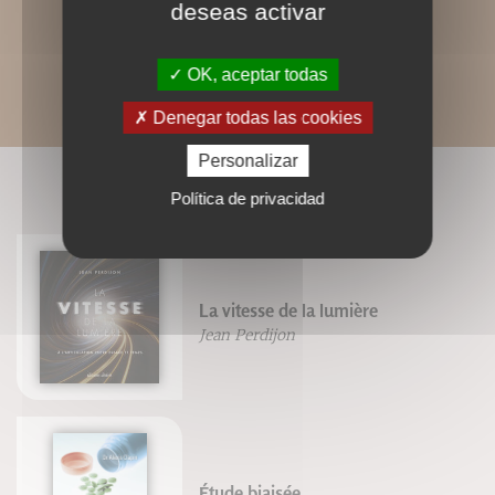
deseas activar
OK, aceptar todas
Denegar todas las cookies
Personalizar
LIVRES ASSOCIÉS
Política de privacidad
La vitesse de la lumière
Jean Perdijon
Étude biaisée