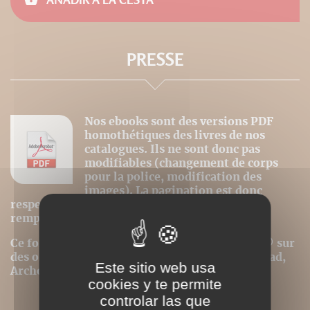
PRESSE
Nos ebooks sont des versions PDF
homothétiques des livres de nos
catalogues. Ils ne sont donc pas
modifiables (changement de corps
pour la police, modification des
images). La pagination est donc
respectée et la première page du livre est
remplacée par la couverture.
Ce format peut être lu par le logiciel Acrobat © sur
des ordinateurs ou tablettes tactiles de type iPad,
Este sitio web usa
Archos, Asus ou autres.
cookies y te permite
controlar las que