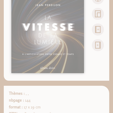
Thèmes :
,
,
nbpage :
144
format :
17 x 19 cm