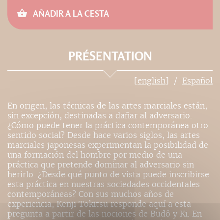
AÑADIR A LA CESTA
PRÉSENTATION
[english]
Español
En origen, las técnicas de las artes marciales están,
sin excepción, destinadas a dañar al adversario.
¿Cómo puede tener la práctica contemporánea otro
sentido social? Desde hace varios siglos, las artes
marciales japonesas experimentan la posibilidad de
una formación del hombre por medio de una
práctica que pretende dominar al adversario sin
herirlo. ¿Desde qué punto de vista puede inscribirse
esta práctica en nuestras sociedades occidentales
contemporáneas? Con sus muchos años de
experiencia, Kenji Tokitsu responde aquí a esta
pregunta a partir de las nociones de Budô y Ki. En