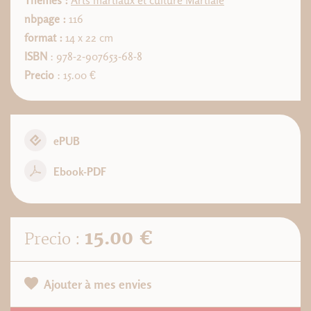
Thèmes :
Arts martiaux et culture Martiale
nbpage :
116
format :
14 x 22 cm
ISBN
: 978-2-907653-68-8
Precio
: 15.00 €
ePUB
Ebook-PDF
15.00 €
Precio :
Ajouter à mes envies