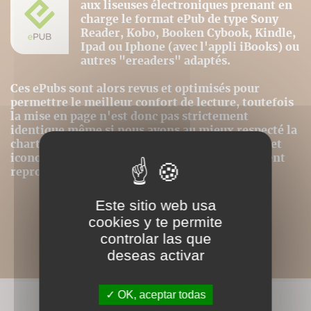
aux liseuses électroniques prenant en
charge le format ePub de type Sony
Reader, Kobo, Booken Cybook, Kindle,
Ipad ou Iphone (avec l'appli iBooks) ou
autres "ereaders" adaptés.
Ces ePubs sont alors revus et optimisés pour
permettre le meilleur confort de lecture, toutefois
la mise en page n'est donc pas strictement
identique même si nous avons au mieux respecté la
charte graphique initiale. Les contenus textes et
iconographiques sont, par contre, intégralement
reproduits dans ce format.
Este sitio web usa
cookies y te permite
controlar las que
deseas activar
OK, aceptar todas
LIVRES ASSOCIÉS