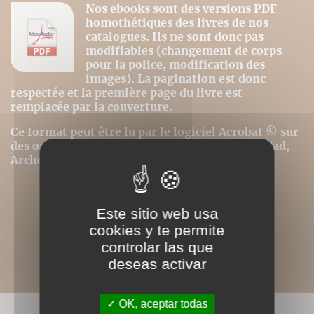
Nos ebooks sont des versions PDF
homothétiques des livres de nos
catalogues. Ils ne sont donc pas
modifiables (changement de corps
pour la police, modification des
images). La pagination est donc
respectée et la première page du livre est
remplacée par la couverture.
Ce format peut être lu par le logiciel Acrobat © sur
des ordinateurs ou tablettes tactiles de type iPad,
Archos, Asus ou autres.
Este sitio web usa
cookies y te permite
controlar las que
deseas activar
OK, aceptar todas