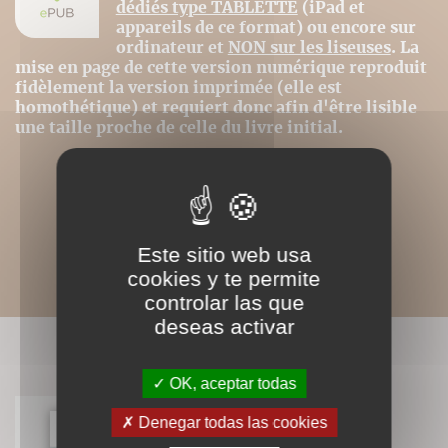
dédiés type TABLETTE
(iPad et
appareils de ce format) ou encore sur
ordinateur et
NON sur les liseuses
. La
mise en page de cette version numérique reproduit
fidèlement la version imprimée (elle est
homothétique) et requiert donc afin d'être lisible
une taille proche de celle du livre initial.
Este sitio web usa
cookies y te permite
controlar las que
deseas activar
LIVRES ASSOCIÉS
OK, aceptar todas
Denegar todas las cookies