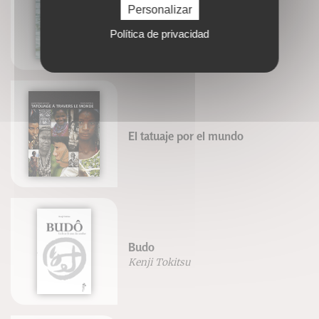
Nager en eaux libres et en
Personalizar
triathlon
Política de privacidad
Olivier Silberzahn
El tatuaje por el mundo
Budo
Kenji Tokitsu