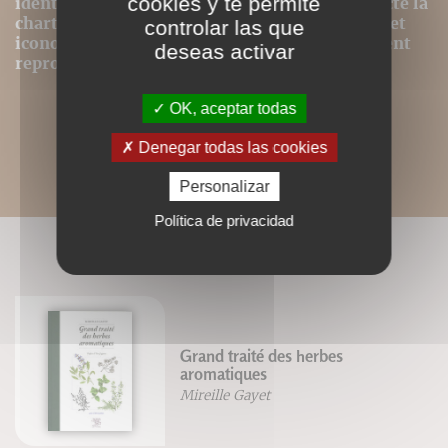
cookies y te permite
identique même si nous avons au mieux respecté la
charte graphique initiale. Les contenus textes et
controlar las que
iconographiques sont, par contre, intégralement
deseas activar
reproduits dans ce format.
OK, aceptar todas
Denegar todas las cookies
Personalizar
Política de privacidad
LIVRES ASSOCIÉS
Grand traité des herbes
aromatiques
Mireille Gayet