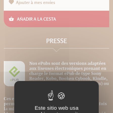
Ajouter à mes envies
AÑADIR A LA CESTA
PRESSE
Nos ePubs sont des versions adaptées
aux liseuses électroniques prenant en
charge le format ePub de type Sony
Reader, Kobo, Booken Cybook, Kindle,
Ipad ou Iphone (avec l'appli iBooks) ou
autres "ereaders" adaptés.
Ces ePubs sont alors revus et optimisés pour
permettre le meilleur confort de lecture, toutefois
Este sitio web usa
la mise en page n'est donc pas strictement