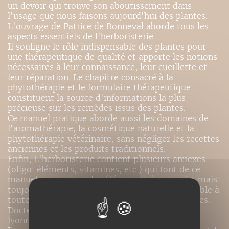
un devoir qui trouve son aboutissement dans
l'usage que nous faisons aujourd'hui des plantes.
L'ouvrage de Patrice de Bonneval aborde tous les
aspects essentiels de l'herboristerie.
Il souligne le rôle indispensable des plantes pour
une thérapeutique de qualité et apporte les notions
nécessaires à leur connaissance, leur cueillette et
leur réparation. Le chapitre consacré à la
phytothérapie et le formulaire thérapeutique
constituent la source d'informations la plus
précieuse sur les remèdes issus des plantes.
Ce manuel pratique aborde aussi les domaines de
l'aromathérapie, la cosmétique naturelle et la
phytothérapie vétérinaire, sans négliger les recettes
anciennes et les produits traditionnels.
Enfin, L'herboristerie contient plusieurs annexes
(oligo-éléments, vitamines, etc.) qui font de ce
manuel un ouvrage de référence, très complet mais
toujours clair et d'une lecture aisée, indispensable à
toute personne voulant un bon usage des plantes.
Docteur en pharmacie, fondateur de l'Ecole
lyonnaise de plantes médicinales, Patrice de