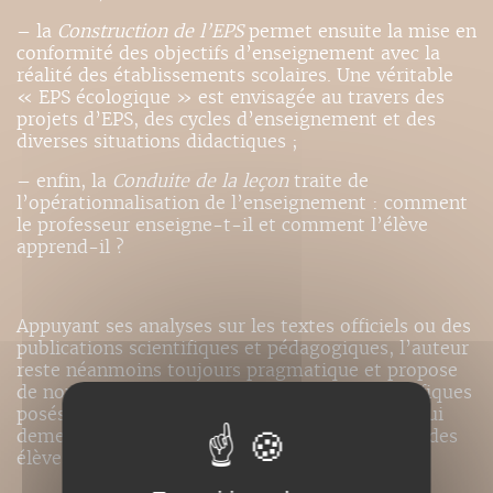
– la
Construction de l’EPS
permet ensuite la mise en
conformité des objectifs d’enseignement avec la
réalité des établissements scolaires. Une véritable
« EPS écologique » est envisagée au travers des
projets d’EPS, des cycles d’enseignement et des
diverses situations didactiques ;
– enfin, la
Conduite de la leçon
traite de
l’opérationnalisation de l’enseignement : comment
le professeur enseigne-t-il et comment l’élève
apprend-il ?
Appuyant ses analyses sur les textes officiels ou des
publications scientifiques et pédagogiques, l’auteur
reste néanmoins toujours pragmatique et propose
de nombreuses solutions aux problèmes spécifiques
posés par l’enseignement de l’EPS, discipline qui
demeure unique dans tout le parcours scolaire des
élèves.